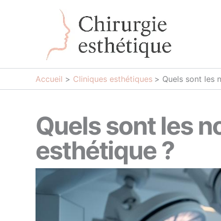
Aller
au
contenu
Accueil
Cliniques esthétiques
Quels sont les 
Quels sont les n
esthétique ?