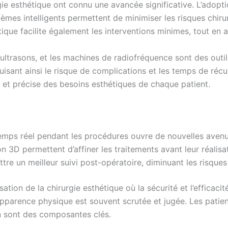
ie esthétique ont connu une avancée significative. L’adoption
tèmes intelligents permettent de minimiser les risques chir
ique facilite également les interventions minimes, tout en 
 ultrasons, et les machines de radiofréquence sont des outi
éduisant ainsi le risque de complications et les temps de r
re et précise des besoins esthétiques de chaque patient.
temps réel pendant les procédures ouvre de nouvelles avenu
on 3D permettent d’affiner les traitements avant leur réalisa
e un meilleur suivi post-opératoire, diminuant les risques 
ation de la chirurgie esthétique où la sécurité et l’efficac
parence physique est souvent scrutée et jugée. Les patient
on sont des composantes clés.