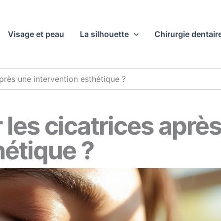
Visage et peau
La silhouette
Chirurgie dentair
près une intervention esthétique ?
les cicatrices aprè
hétique ?