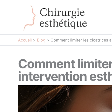
Aller
au
contenu
Accueil
Blog
Comment limiter les cicatrices a
Comment limiter 
intervention est