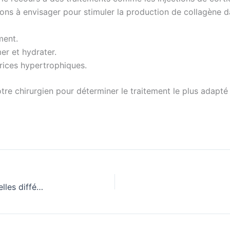
ns à envisager pour stimuler la production de collagène dan
ment.
er et hydrater.
atrices hypertrophiques.
otre chirurgien pour déterminer le traitement le plus adapté 
Chirurgie réparatrice vs. chirurgie esthétique : quelles différences ?