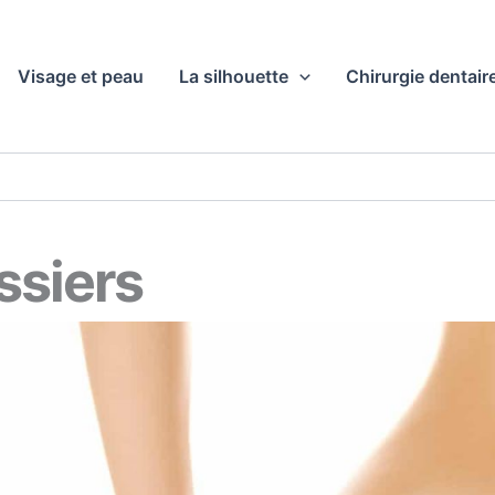
Visage et peau
La silhouette
Chirurgie dentair
essiers