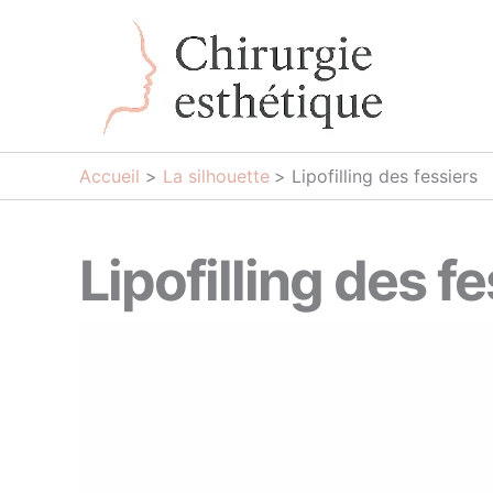
Aller
au
contenu
Accueil
La silhouette
Lipofilling des fessiers
Lipofilling des f