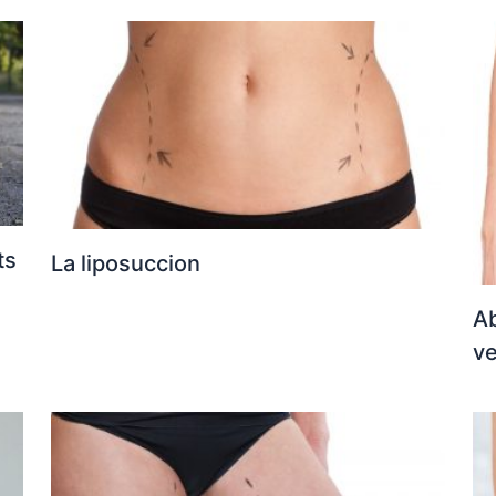
ts
La liposuccion
Ab
ve